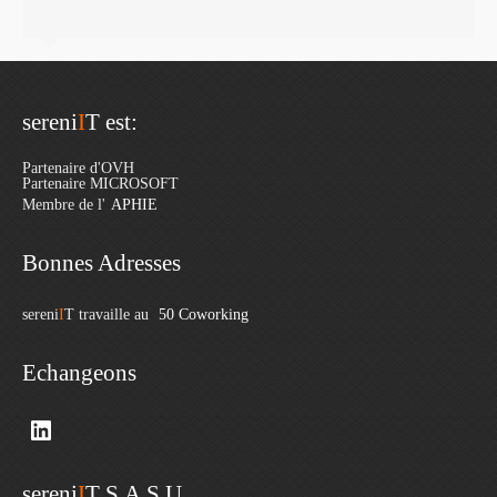
sereni
I
T est:
Partenaire d'OVH
Partenaire MICROSOFT
Membre de l'
APHIE
Bonnes Adresses
sereni
I
T travaille au
50 Coworking
Echangeons
LinkedIn
sereni
I
T S.A.S.U.